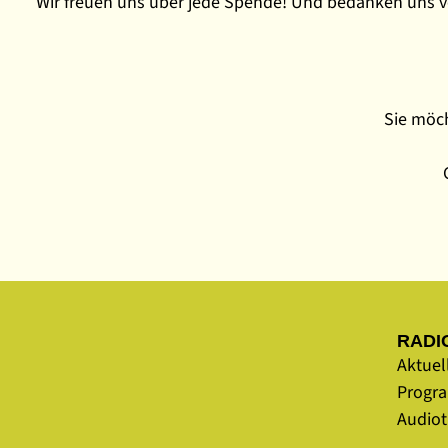
Wir freuen uns über jede Spende! Und bedanken uns vo
Sie möch
RADI
Aktuel
Progr
Audio